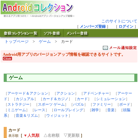
このサイトについて
［
メンバーズ登録
］ ［
ログイン
］
トップページ
>
ゲーム
> カード
Android用アプリのバージョンアップ情報を確認できるサイトです。
ゲーム
［
アーケード＆アクション
］ ［
アクション
］ ［
アドベンチャー
］ ［
アーケー
ド
］ ［
カジュアル
］ ［
カード＆カジノ
］ ［
カード
］ ［
シミュレーション
］
［
ストラテジー
］ ［
スポーツ ゲーム
］ ［
パズル
］ ［
ファミリー
］ ［
ボード
］
［
ミニゲーム
］ ［
レース
］ ［
ロールプレイング
］ ［
雑学
］ ［
音楽
］ ［
頭脳
系
］ ［
音楽＆リズム
］ ［
ウィジェット
］
カード
［
▼人気順
△名称順
▽更新順
］
表示順