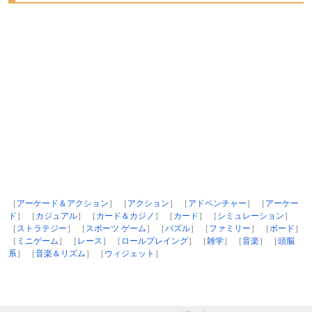
［
アーケード＆アクション
］ ［
アクション
］ ［
アドベンチャー
］ ［
アーケー
ド
］ ［
カジュアル
］ ［
カード＆カジノ
］ ［
カード
］ ［
シミュレーション
］
［
ストラテジー
］ ［
スポーツ ゲーム
］ ［
パズル
］ ［
ファミリー
］ ［
ボード
］
［
ミニゲーム
］ ［
レース
］ ［
ロールプレイング
］ ［
雑学
］ ［
音楽
］ ［
頭脳
系
］ ［
音楽＆リズム
］ ［
ウィジェット
］