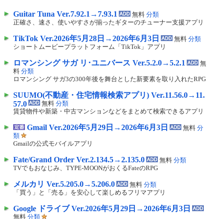
Guitar Tuna Ver.7.92.1→7.93.1
無料
分類
正確さ、速さ、使いやすさが揃ったギターのチューナー支援アプリ
TikTok Ver.2026年5月28日→2026年6月3日
無料
分類
ショートムービープラットフォーム「TikTok」アプリ
ロマンシング サガ リ･ユニバース Ver.5.2.0→5.2.1
無
料
分類
ロマンシング サガ3の300年後を舞台とした新要素を取り入れたRPG
SUUMO(不動産・住宅情報検索アプリ) Ver.11.56.0→11.
57.0
無料
分類
賃貸物件や新築・中古マンションなどをまとめて検索できるアプリ
Gmail Ver.2026年5月29日→2026年6月3日
無料
分
類
Gmailの公式モバイルアプリ
Fate/Grand Order Ver.2.134.5→2.135.0
無料
分類
TVでもおなじみ、TYPE-MOONがおくるFateのRPG
メルカリ Ver.5.205.0→5.206.0
無料
分類
「買う」と「売る」を安心して楽しめるフリマアプリ
Google ドライブ Ver.2026年5月29日→2026年6月3日
無料
分類