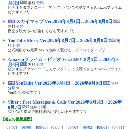
月8日
無料
分類
ビデオをダウンロードしてオフラインで視聴できるAmazonプライム
ビデオアプリ
スカイマップ Ver.2026年8月1日→2026年8月8日
無料
分類
夜空を眺めるのが楽しくなる天体アプリ
YouTube Music Ver.2026年8月7日→2026年8月8日
無
料
分類
公式楽曲から最新 MV を無料で聴けるミュージックアプリ
Amazonプライム・ビデオ Ver.2026年8月5日→2026年8
月6日
無料
分類
ビデオをダウンロードしてオフラインで視聴できるAmazonプライム
ビデオアプリ
YouTube Ver.2026年8月4日→2026年8月8日
無料
分類
YouTube公式アプリ
Viber : Free Messages & Calls Ver.2026年8月6日→2026年
8月7日
無料
分類
3GやWiFi接続で無料通話が楽しめるVoIPアプリ
【過去の更新履歴】
[
08/07
] [
08/06
] [
08/05
] [
08/04
] [
08/03
] [
08/02
] [
08/01
] [
07/31
]