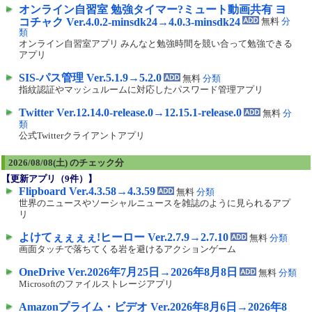
オンライン自習室 勉強タイマー?ミュート動画共有 ヨ
コチャク Ver.4.0.2-minsdk24→4.0.3-minsdk24
無料
分
類
オンライン自習室アプリ みんなと勉強時間を競い合って勉強できる
アプリ
SIS-パス管理 Ver.5.1.9→5.2.0
無料
分類
指紋認証やマッシュルームに対応したパスワード管理アプリ
Twitter Ver.12.14.0-release.0→12.15.1-release.0
無料
分
類
公式Twitterクライアントアプリ
2026/08/08(土) のチェック分
【更新アプリ（
9
件）】
Flipboard Ver.4.3.58→4.3.59
無料
分類
世界のニュースやソーシャルニュースを雑誌のように見られるアプ
リ
よけてぇぇぇぇ!ヒーロー Ver.2.7.9→2.7.10
無料
分類
画面タッチで落ちてくる岩を避けるアクションゲーム
OneDrive Ver.2026年7月25日→2026年8月8日
無料
分類
Microsoftのファイルストレージアプリ
Amazonプライム・ビデオ Ver.2026年8月6日→2026年8