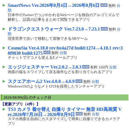
SmartNews Ver.2026年8月4日→2026年8月6日
無料
分
類
日本中のTwitterでつぶやかれるWebページを独自のアルゴリズムで
解析し、話題の記事をまとめて閲覧できるアプリ
ドラゴンクエストウォーク Ver.7.23.0→7.23.1
無料
分
類
現実世界で歩いて移動して冒険できるARゲーム
CosmoSia Ver.4.18.0 rev:be4a27d build:1274→4.18.1 rev:3
8f9830 build:1275
無料
分類
チャットでデコメも使えるEメールアプリ
エッジジェスチャー Ver.2.0.2→2.0.3
有料 100円
分類
画面の端をスワイプして戻る操作などを割り当てられるアプリ
スクエアホーム2 Ver.4.0.8→4.0.9
無料
分類
Windows10のようなメトロUIを採用したランチャーアプリ
2026/08/09(日) のチェック分
【更新アプリ（
4
件）】
TS3 カメラ 着せ替え 自撮り タイマー 無音 HD高画質 V
er.2026年7月26日→2026年8月9日
無料
分類
スマホ画面を自由にカスタマイズして簡単に自撮りできるカメラア
プリ