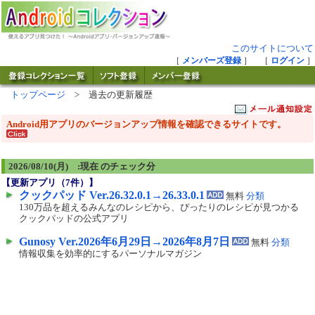
このサイトについて
［
メンバーズ登録
］ ［
ログイン
］
トップページ
> 過去の更新履歴
Android用アプリのバージョンアップ情報を確認できるサイトです。
2026/08/10(月) :現在 のチェック分
【更新アプリ（
7
件）】
クックパッド Ver.26.32.0.1→26.33.0.1
無料
分類
130万品を超えるみんなのレシピから、ぴったりのレシピが見つかる
クックパッドの公式アプリ
Gunosy Ver.2026年6月29日→2026年8月7日
無料
分類
情報収集を効率的にするパーソナルマガジン