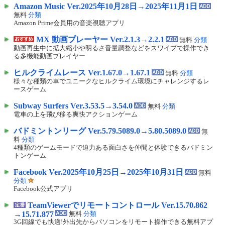
Amazon Music Ver.2025年10月28日→2025年11月1日
無料
分類
Amazon Prime会員用の音楽視聴アプリ
MX 動画プレーヤー Ver.2.1.3→2.2.1
無料
分類
動画再生中に拡大縮小や明るさ音量調整などをスワイプで操作でき
る多機能動画プレイヤー
ヒルクライムレース Ver.1.67.0→1.67.1
無料
分類
様々な種類の車でユニークなヒルクライム環境にチャレンジするレ
ースゲーム
Subway Surfers Ver.3.53.5→3.54.0
無料
分類
電車の上を飛び移る爽快アクションゲーム
バドミントンリーグ Ver.5.79.5089.0→5.80.5089.0
無
料
分類
4種類のゲームモードで迫力ある面白さを仲間と体験できるバドミン
トンゲーム
Facebook Ver.2025年10月25日→2025年10月31日
無料
分類
Facebook公式アプリ
TeamViewerでリモートコントロール Ver.15.70.862
→15.71.877
無料
分類
3G回線でも快適!外出先からパソコンをリモート操作できる無料アプ