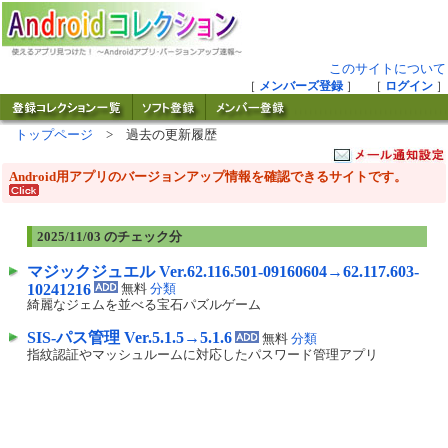
このサイトについて
［
メンバーズ登録
］ ［
ログイン
］
トップページ
> 過去の更新履歴
Android用アプリのバージョンアップ情報を確認できるサイトです。
2025/11/03 のチェック分
マジックジュエル Ver.62.116.501-09160604→62.117.603-
10241216
無料
分類
綺麗なジェムを並べる宝石パズルゲーム
SIS-パス管理 Ver.5.1.5→5.1.6
無料
分類
指紋認証やマッシュルームに対応したパスワード管理アプリ