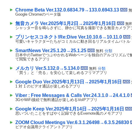
Chrome Beta Ver.132.0.6834.79→133.0.6943.13
Google Chromeのベータ版
無音カメラ Ver.2025年1月2日→2025年1月16日
無
シャッター音を鳴らさずに、静かに写真を撮影できる無音カメラア
プリンセスコネクト!Re:Dive Ver.10.10.6→10.11.0
可愛いキャラクターたちがコミカルに動き回るリアルタイムバトル
SmartNews Ver.25.1.20→25.1.25
無料
分類
日本中のTwitterでつぶやかれるWebページを独自のアルゴリズム
て閲覧できるアプリ
メルカリ Ver.5.132.0→5.134.0
無料
分類
「買う」と「売る」を安心して楽しめるフリマアプリ
Google Duo Ver.2025年1月13日→2025年1月16日
1 対 1 のビデオ通話が楽しめるアプリ
Viber : Free Messages & Calls Ver.24.3.1.0→24.4.1.0
3GやWiFi接続で無料通話が楽しめるVoIPアプリ
Google Keep Ver.2025年1月14日→2025年1月16日
思いついたことをすばやく記録できるEvernote風のメモアプリ
ZOOM Cloud Meetings Ver.6.3.1.26498→6.3.5.26830
ビデオ会議用クライアントアプリ