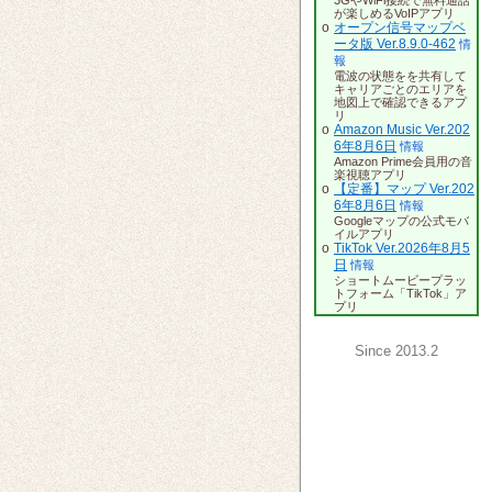
3GやWiFi接続で無料通話
が楽しめるVoIPアプリ
o
オープン信号マップベ
ータ版 Ver.8.9.0-462
情
報
電波の状態をを共有して
キャリアごとのエリアを
地図上で確認できるアプ
リ
o
Amazon Music Ver.202
6年8月6日
情報
Amazon Prime会員用の音
楽視聴アプリ
o
【定番】マップ Ver.202
6年8月6日
情報
Googleマップの公式モバ
イルアプリ
o
TikTok Ver.2026年8月5
日
情報
ショートムービープラッ
トフォーム「TikTok」ア
プリ
Since 2013.2