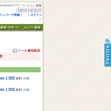
Androidアプリ バージョン速報
メンバーズ登録
］ ［
ログイン
］
te 1
無料
分類
te 1
無料
分類