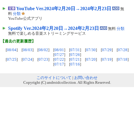
YouTube Ver.2024年2月20日→2024年2月23日
無
料
分類
YouTube公式アプリ
Spotify Ver.2024年2月20日→2024年2月23日
無料
分類
無料で楽しめる音楽ストリーミングサービス
【過去の更新履歴】
[
08/04
] [
08/03
] [
08/02
] [
08/01
] [
07/31
] [
07/30
] [
07/29
] [
07/28
]
[
07/27
] [
07/26
]
[
07/25
] [
07/24
] [
07/23
] [
07/22
] [
07/21
] [
07/20
] [
07/19
] [
07/18
]
[
07/17
] [
07/16
]
このサイトについて
|
お問い合わせ
Copyright (C) androidcollection. All Rights Reserved.